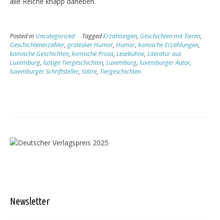
alle Reiche knapp daneben.
Posted in
Uncategorized
Tagged
Erzählungen
,
Geschichten mit Tieren
,
Geschichtenerzähler
,
grotesker Humor
,
Humor
,
komische Erzählungen
,
komische Geschichten
,
komische Prosa
,
Lesebühne
,
Literatur aus
Luxemburg
,
lustige Tiergeschichten
,
Luxemburg
,
luxemburger Autor
,
luxemburger Schriftsteller
,
Satire
,
Tiergeschichten
Newsletter