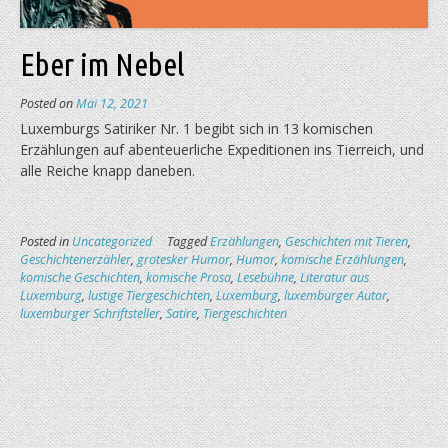
Eber im Nebel
Posted on
Mai 12, 2021
Luxemburgs Satiriker Nr. 1 begibt sich in 13 ko­mi­schen
Erzählungen auf abenteuerliche Expe­di­tionen ins Tierreich, und
alle Reiche knapp daneben.
Posted in
Uncategorized
Tagged
Erzählungen
,
Geschichten mit Tieren
,
Geschichtenerzähler
,
grotesker Humor
,
Humor
,
komische Erzählungen
,
komische Geschichten
,
komische Prosa
,
Lesebühne
,
Literatur aus
Luxemburg
,
lustige Tiergeschichten
,
Luxemburg
,
luxemburger Autor
,
luxemburger Schriftsteller
,
Satire
,
Tiergeschichten