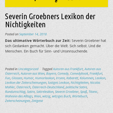
Severin Groebners Lexikon der
Nichtigkeiten
Posted on
September 14, 2018
Das ultimative Wörterbuch zur Zeit:
Severin Groebner hat
sich Gedanken gemacht. Über die Welt. Sich selbst. Und die
Menschen. Ein Buch für Sinn- und Unsinn­suchende.
Posted in
Uncategorized
Tagged
Autoren aus Frankfurt
,
Autoren aus
Österreich
,
Autoren aus Wien
,
Bayern
,
Comedy
,
Comedybook
,
Frankfurt
,
Fun
,
Glossen
,
Humor
,
Humorlexikon
,
Irrsinn
,
Kabarett
,
Kolumnen
,
Lexikon
,
Lexikon der Zeiterscheinungen
,
lustiges Lexikon
,
Nichtigkeiten
,
Nicolas
Mahler
,
Österreich
,
Österreich-Deutschland
,
politische Satire
,
Rundumschlag
,
Satire
,
Satirelesikon
,
Severin Groebner
,
Spaß
,
Titanic
,
Wahninn des Alltags
,
Wien
,
witzig
,
witziges Buch
,
Wörtebuch
,
Zeiterscheinungen
,
Zeitgeist