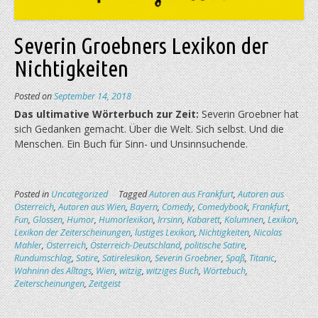
Severin Groebners Lexikon der
Nichtigkeiten
Posted on
September 14, 2018
Das ultimative Wörterbuch zur Zeit:
Severin Groebner hat
sich Gedanken gemacht. Über die Welt. Sich selbst. Und die
Menschen. Ein Buch für Sinn- und Unsinn­suchende.
Posted in
Uncategorized
Tagged
Autoren aus Frankfurt
,
Autoren aus
Österreich
,
Autoren aus Wien
,
Bayern
,
Comedy
,
Comedybook
,
Frankfurt
,
Fun
,
Glossen
,
Humor
,
Humorlexikon
,
Irrsinn
,
Kabarett
,
Kolumnen
,
Lexikon
,
Lexikon der Zeiterscheinungen
,
lustiges Lexikon
,
Nichtigkeiten
,
Nicolas
Mahler
,
Österreich
,
Österreich-Deutschland
,
politische Satire
,
Rundumschlag
,
Satire
,
Satirelesikon
,
Severin Groebner
,
Spaß
,
Titanic
,
Wahninn des Alltags
,
Wien
,
witzig
,
witziges Buch
,
Wörtebuch
,
Zeiterscheinungen
,
Zeitgeist