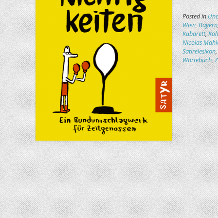
Posted in
Unc
Wien
,
Bayern
Kabarett
,
Ko
Nicolas Mahl
Satirelesikon
Wörtebuch
,
Z