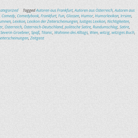
ategorized
Tagged
Autoren aus Frankfurt
,
Autoren aus Österreich
,
Autoren aus
,
Comedy
,
Comedybook
,
Frankfurt
,
Fun
,
Glossen
,
Humor
,
Humorlexikon
,
Irrsinn
,
lumnen
,
Lexikon
,
Lexikon der Zeiterscheinungen
,
lustiges Lexikon
,
Nichtigkeiten
,
er
,
Österreich
,
Österreich-Deutschland
,
politische Satire
,
Rundumschlag
,
Satire
,
,
Severin Groebner
,
Spaß
,
Titanic
,
Wahninn des Alltags
,
Wien
,
witzig
,
witziges Buch
,
eiterscheinungen
,
Zeitgeist