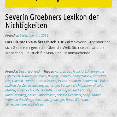
Severin Groebners Lexikon der
Nichtigkeiten
Posted on
September 14, 2018
Das ultimative Wörterbuch zur Zeit:
Severin Groebner hat
sich Gedanken gemacht. Über die Welt. Sich selbst. Und die
Menschen. Ein Buch für Sinn- und Unsinn­suchende.
Posted in
Uncategorized
Tagged
Autoren aus Frankfurt
,
Autoren aus
Österreich
,
Autoren aus Wien
,
Bayern
,
Comedy
,
Comedybook
,
Frankfurt
,
Fun
,
Glossen
,
Humor
,
Humorlexikon
,
Irrsinn
,
Kabarett
,
Kolumnen
,
Lexikon
,
Lexikon der Zeiterscheinungen
,
lustiges Lexikon
,
Nichtigkeiten
,
Nicolas
Mahler
,
Österreich
,
Österreich-Deutschland
,
politische Satire
,
Rundumschlag
,
Satire
,
Satirelesikon
,
Severin Groebner
,
Spaß
,
Titanic
,
Wahninn des Alltags
,
Wien
,
witzig
,
witziges Buch
,
Wörtebuch
,
Zeiterscheinungen
,
Zeitgeist