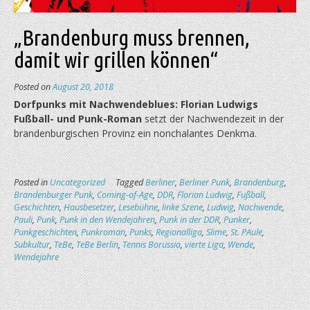
„Brandenburg muss brennen,
damit wir grillen können“
Posted on
August 20, 2018
Dorfpunks mit Nachwendeblues: Florian Ludwigs
Fußball- und Punk-Roman
setzt der Nachwende­zeit in der
brandenburgischen Provinz ein nonchalantes Denkma.
Posted in
Uncategorized
Tagged
Berliner
,
Berliner Punk
,
Brandenburg
,
Brandenburger Punk
,
Coming-of-Age
,
DDR
,
Florian Ludwig
,
Fußball
,
Geschichten
,
Hausbesetzer
,
Lesebühne
,
linke Szene
,
Ludwig
,
Nachwende
,
Pauli
,
Punk
,
Punk in den Wendejahren
,
Punk in der DDR
,
Punker
,
Punkgeschichten
,
Punkroman
,
Punks
,
Regionalliga
,
Slime
,
St. PAule
,
Subkultur
,
TeBe
,
TeBe Berlin
,
Tennis Borussia
,
vierte Liga
,
Wende
,
Wendejahre