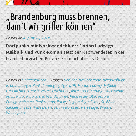
„Brandenburg muss brennen,
damit wir grillen können“
Posted on
August 20, 2018
Dorfpunks mit Nachwendeblues: Florian Ludwigs
Fußball- und Punk-Roman
setzt der Nachwende­zeit in der
brandenburgischen Provinz ein nonchalantes Denkma.
Posted in
Uncategorized
Tagged
Berliner
,
Berliner Punk
,
Brandenburg
,
Brandenburger Punk
,
Coming-of-Age
,
DDR
,
Florian Ludwig
,
Fußball
,
Geschichten
,
Hausbesetzer
,
Lesebühne
,
linke Szene
,
Ludwig
,
Nachwende
,
Pauli
,
Punk
,
Punk in den Wendejahren
,
Punk in der DDR
,
Punker
,
Punkgeschichten
,
Punkroman
,
Punks
,
Regionalliga
,
Slime
,
St. PAule
,
Subkultur
,
TeBe
,
TeBe Berlin
,
Tennis Borussia
,
vierte Liga
,
Wende
,
Wendejahre