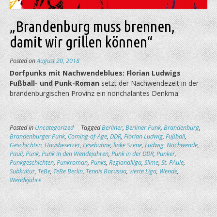
„Brandenburg muss brennen,
damit wir grillen können“
Posted on
August 20, 2018
Dorfpunks mit Nachwendeblues: Florian Ludwigs
Fußball- und Punk-Roman
setzt der Nachwende­zeit in der
brandenburgischen Provinz ein nonchalantes Denkma.
Posted in
Uncategorized
Tagged
Berliner
,
Berliner Punk
,
Brandenburg
,
Brandenburger Punk
,
Coming-of-Age
,
DDR
,
Florian Ludwig
,
Fußball
,
Geschichten
,
Hausbesetzer
,
Lesebühne
,
linke Szene
,
Ludwig
,
Nachwende
,
Pauli
,
Punk
,
Punk in den Wendejahren
,
Punk in der DDR
,
Punker
,
Punkgeschichten
,
Punkroman
,
Punks
,
Regionalliga
,
Slime
,
St. PAule
,
Subkultur
,
TeBe
,
TeBe Berlin
,
Tennis Borussia
,
vierte Liga
,
Wende
,
Wendejahre