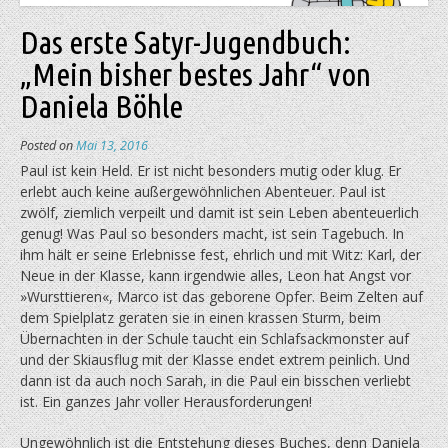
Das erste Satyr-Jugendbuch:
„Mein bisher bestes Jahr“ von
Daniela Böhle
Posted on
Mai 13, 2016
Paul ist kein Held. Er ist nicht besonders mutig oder klug. Er
erlebt auch keine außergewöhnlichen Abenteuer. Paul ist
zwölf, ziemlich verpeilt und damit ist sein Leben abenteuerlich
genug! Was Paul so besonders macht, ist sein Tagebuch. In
ihm hält er seine Erlebnisse fest, ehrlich und mit Witz: Karl, der
Neue in der Klasse, kann irgendwie alles, Leon hat Angst vor
»Wursttieren«, Marco ist das geborene Opfer. Beim Zelten auf
dem Spielplatz geraten sie in einen krassen Sturm, beim
Übernachten in der Schule taucht ein Schlafsackmonster auf
und der Skiausflug mit der Klasse endet extrem peinlich. Und
dann ist da auch noch Sarah, in die Paul ein bisschen verliebt
ist. Ein ganzes Jahr voller Herausforderungen!
Ungewöhnlich ist die Entstehung dieses Buches, denn Daniela