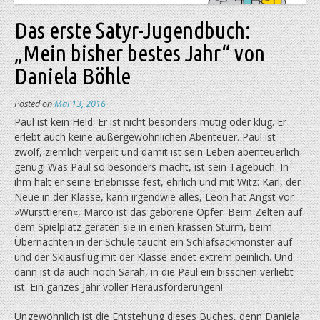
Das erste Satyr-Jugendbuch:
„Mein bisher bestes Jahr“ von
Daniela Böhle
Posted on
Mai 13, 2016
Paul ist kein Held. Er ist nicht besonders mutig oder klug. Er
erlebt auch keine außergewöhnlichen Abenteuer. Paul ist
zwölf, ziemlich verpeilt und damit ist sein Leben abenteuerlich
genug! Was Paul so besonders macht, ist sein Tagebuch. In
ihm hält er seine Erlebnisse fest, ehrlich und mit Witz: Karl, der
Neue in der Klasse, kann irgendwie alles, Leon hat Angst vor
»Wursttieren«, Marco ist das geborene Opfer. Beim Zelten auf
dem Spielplatz geraten sie in einen krassen Sturm, beim
Übernachten in der Schule taucht ein Schlafsackmonster auf
und der Skiausflug mit der Klasse endet extrem peinlich. Und
dann ist da auch noch Sarah, in die Paul ein bisschen verliebt
ist. Ein ganzes Jahr voller Herausforderungen!
Ungewöhnlich ist die Entstehung dieses Buches, denn Daniela