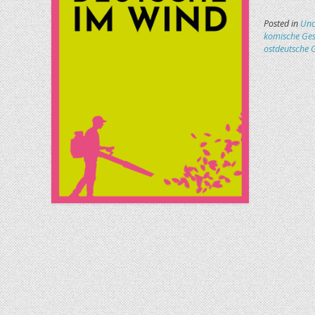
Posted in
Unc
komische Ges
ostdeutsche 