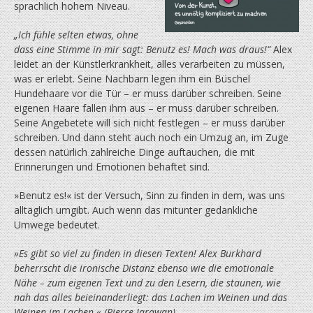
sprachlich hohem Niveau.
„Ich fühle selten etwas, ohne
dass eine Stimme in mir sagt: Benutz es! Mach was draus!“
Alex
leidet an der Künstlerkrankheit, alles verarbeiten zu müssen,
was er erlebt. Seine Nachbarn legen ihm ein Büschel
Hundehaare vor die Tür – er muss darüber schreiben. Seine
eigenen Haare fallen ihm aus – er muss darüber schreiben.
Seine Angebetete will sich nicht festlegen – er muss darüber
schreiben. Und dann steht auch noch ein Umzug an, im Zuge
dessen natürlich zahlreiche Dinge auftauchen, die mit
Erinnerungen und Emotionen behaftet sind.
»Benutz es!« ist der Versuch, Sinn zu finden in dem, was uns
alltäglich umgibt. Auch wenn das mitunter gedankliche
Umwege bedeutet.
»Es gibt so viel zu finden in diesen Texten! Alex Burkhard
beherrscht die ironische Distanz ebenso wie die emotionale
Nähe – zum eigenen Text und zu den Lesern, die staunen, wie
nah das alles beieinanderliegt: das Lachen im Weinen und das
Weinen im Lachen.« (Pierre Jarawan)