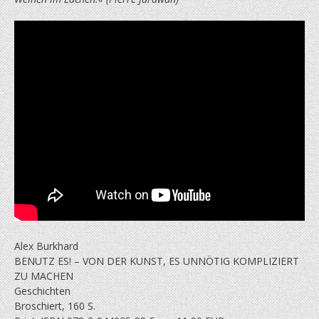
Alex Burkhard
BENUTZ ES! – VON DER KUNST, ES UNNÖTIG KOMPLIZIERT
ZU MACHEN
Geschichten
Broschiert, 160 S.