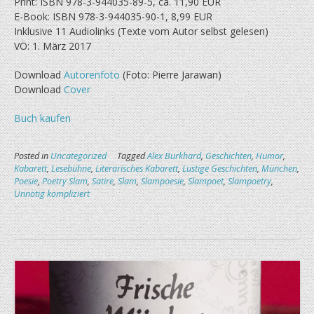
Print: ISBN 978-3-944035-89-5, ca. 11,90 EUR
E-Book: ISBN 978-3-944035-90-1, 8,99 EUR
Inklusive 11 Audiolinks (Texte vom Autor selbst gelesen)
VÖ: 1. März 2017
Download
Autorenfoto
(Foto: Pierre Jarawan)
Download
Cover
Buch kaufen
Posted in
Uncategorized
Tagged
Alex Burkhard
,
Geschichten
,
Humor
,
Kabarett
,
Lesebühne
,
Literarisches Kabarett
,
Lustige Geschichten
,
München
,
Poesie
,
Poetry Slam
,
Satire
,
Slam
,
Slampoesie
,
Slampoet
,
Slampoetry
,
Unnötig kompliziert