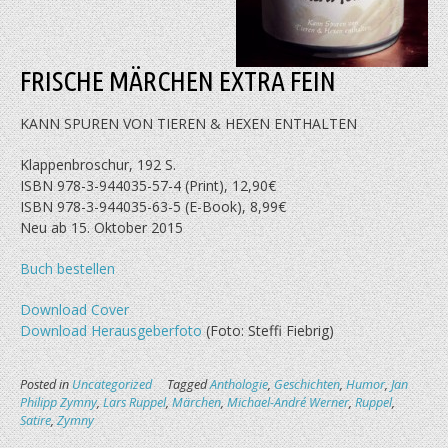
FRISCHE MÄRCHEN EXTRA FEIN
KANN SPUREN VON TIEREN & HEXEN ENTHALTEN
Klappenbroschur, 192 S.
ISBN 978-3-944035-57-4 (Print), 12,90€
ISBN 978-3-944035-63-5 (E-Book), 8,99€
Neu ab 15. Oktober 2015
Buch bestellen
Download Cover
Download Herausgeberfoto
(Foto: Steffi Fiebrig)
Posted in
Uncategorized
Tagged
Anthologie
,
Geschichten
,
Humor
,
Jan
Philipp Zymny
,
Lars Ruppel
,
Märchen
,
Michael-André Werner
,
Ruppel
,
Satire
,
Zymny