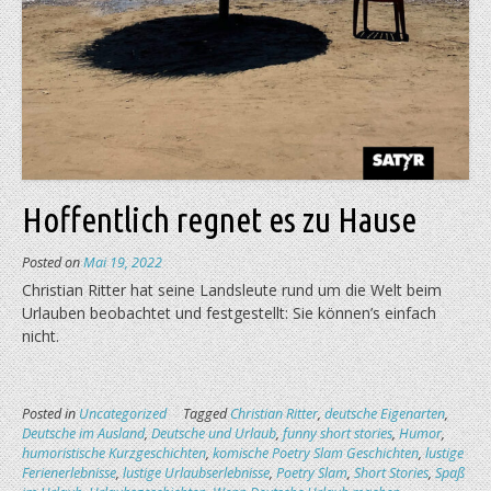
Hoffentlich regnet es zu Hause
Posted on
Mai 19, 2022
Christian Ritter hat seine Landsleute rund um die Welt beim
Urlauben beobachtet und festgestellt: Sie können’s einfach
nicht.
Posted in
Uncategorized
Tagged
Christian Ritter
,
deutsche Eigenarten
,
Deutsche im Ausland
,
Deutsche und Urlaub
,
funny short stories
,
Humor
,
humoristische Kurzgeschichten
,
komische Poetry Slam Geschichten
,
lustige
Ferienerlebnisse
,
lustige Urlaubserlebnisse
,
Poetry Slam
,
Short Stories
,
Spaß