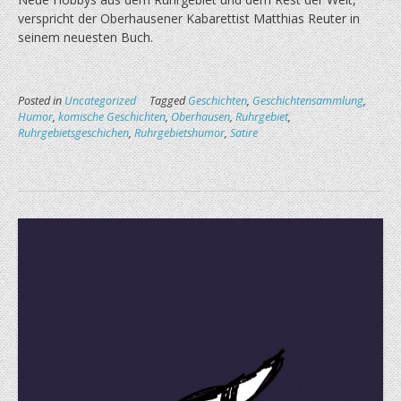
verspricht der Oberhausener Kabarettist Matthias Reuter in
seinem neuesten Buch.
Posted in
Uncategorized
Tagged
Geschichten
,
Geschichtensammlung
,
Humor
,
komische Geschichten
,
Oberhausen
,
Ruhrgebiet
,
Ruhrgebietsgeschichen
,
Ruhrgebietshumor
,
Satire