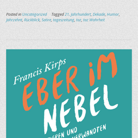
Posted in
Uncategorized
Tagged
21. Jahrhundert
,
Dekade
,
Humor
,
Jahrzehnt
,
Rückblick
,
Satire
,
tageszeitung
,
taz
,
taz Wahrheit