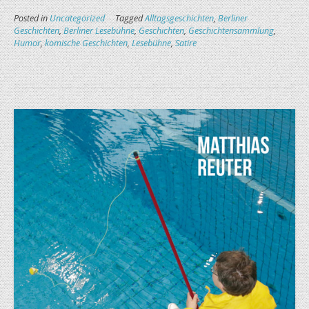
Posted in
Uncategorized
Tagged
Alltagsgeschichten
,
Berliner
Geschichten
,
Berliner Lesebühne
,
Geschichten
,
Geschichtensammlung
,
Humor
,
komische Geschichten
,
Lesebühne
,
Satire