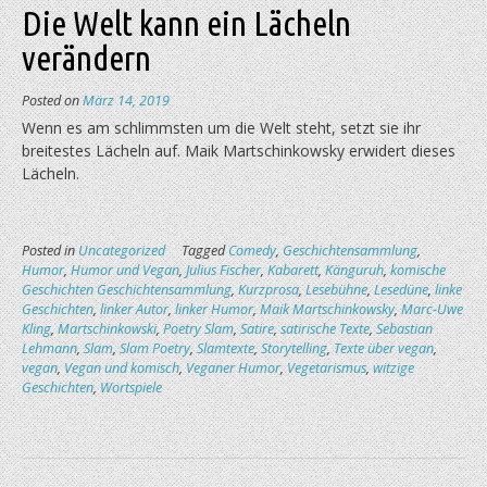
Die Welt kann ein Lächeln
verändern
Posted on
März 14, 2019
Wenn es am schlimmsten um die Welt steht, setzt sie ihr
breitestes Lächeln auf. Maik Martschinkowsky erwidert dieses
Lächeln.
Posted in
Uncategorized
Tagged
Comedy
,
Geschichtensammlung
,
Humor
,
Humor und Vegan
,
Julius Fischer
,
Kabarett
,
Känguruh
,
komische
Geschichten Geschichtensammlung
,
Kurzprosa
,
Lesebühne
,
Lesedüne
,
linke
Geschichten
,
linker Autor
,
linker Humor
,
Maik Martschinkowsky
,
Marc-Uwe
Kling
,
Martschinkowski
,
Poetry Slam
,
Satire
,
satirische Texte
,
Sebastian
Lehmann
,
Slam
,
Slam Poetry
,
Slamtexte
,
Storytelling
,
Texte über vegan
,
vegan
,
Vegan und komisch
,
Veganer Humor
,
Vegetarismus
,
witzige
Geschichten
,
Wortspiele