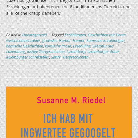
Luxemburgs Satiriker Nr. 1 begibt sich in 13 ko­mi­schen
Erzählungen auf abenteuerliche Expe­di­tionen ins Tierreich, und
alle Reiche knapp daneben.
Posted in
Uncategorized
Tagged
Erzählungen
,
Geschichten mit Tieren
,
Geschichtenerzähler
,
grotesker Humor
,
Humor
,
komische Erzählungen
,
komische Geschichten
,
komische Prosa
,
Lesebühne
,
Literatur aus
Luxemburg
,
lustige Tiergeschichten
,
Luxemburg
,
luxemburger Autor
,
luxemburger Schriftsteller
,
Satire
,
Tiergeschichten