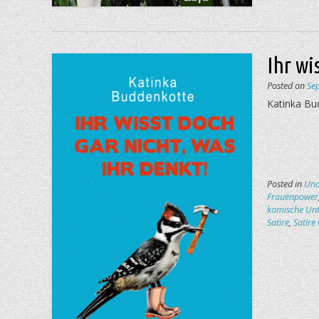
Ihr wi
Posted on
Se
Katinka Bud
Posted in
Unc
Frauenpower
komische Unt
Satire
,
Satire