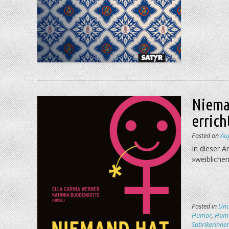
Nieman
errich
Posted on
Au
In dieser A
»weiblichen
Posted in
Unc
Humor
,
Hum
Satirikerinne