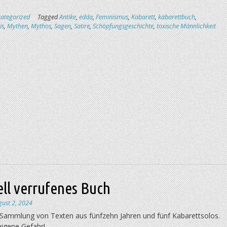
ategorized
Tagged
Antike
,
edda
,
Feminismus
,
Kabarett
,
kabarettbuch
,
is
,
Mythen
,
Mythos
,
Sagen
,
Satire
,
Schöpfungsgeschichte
,
toxische Männlichkeit
ell verrufenes Buch
gust 2, 2024
 Sammlung von Texten aus fünfzehn Jahren und fünf Kabarettsolos.
eigene Gefahr!