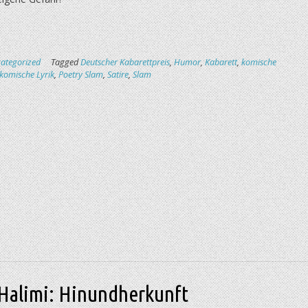
ategorized
Tagged
Deutscher Kabarettpreis
,
Humor
,
Kabarett
,
komische
komische Lyrik
,
Poetry Slam
,
Satire
,
Slam
 Halimi: Hinundherkunft