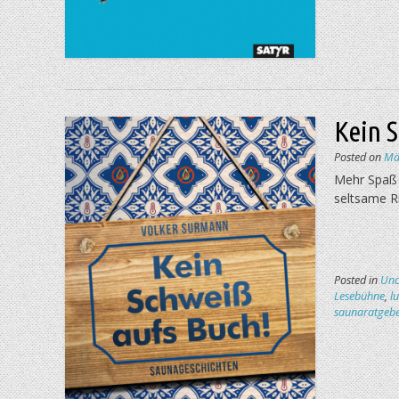
Kein 
Posted on
Mä
Mehr Spaß 
seltsame Ri
Posted in
Unc
Lesebühne
,
l
saunaratgeb