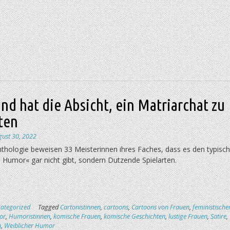
d hat die Absicht, ein Matriarchat zu
ten
gust 30, 2022
nthologie beweisen 33 Meisterinnen ihres Faches, dass es den typisch
 Humor« gar nicht gibt, sondern Dutzende Spielarten.
ategorized
Tagged
Cartonistinnen
,
cartoons
,
Cartoons von Frauen
,
feministische
or
,
Humoristinnen
,
komische Frauen
,
komische Geschichten
,
lustige Frauen
,
Satire
,
n
,
Weiblicher Humor