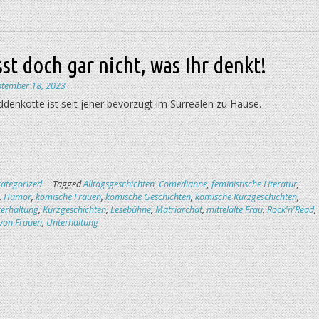
sst doch gar nicht, was Ihr denkt!
ptember 18, 2023
denkotte ist seit jeher bevorzugt im Surrealen zu Hause.
ategorized
Tagged
Alltagsgeschichten
,
Comedianne
,
feministische Literatur
,
,
Humor
,
komische Frauen
,
komische Geschichten
,
komische Kurzgeschichten
,
erhaltung
,
Kurzgeschichten
,
Lesebühne
,
Matriarchat
,
mittelalte Frau
,
Rock'n'Read
,
 von Frauen
,
Unterhaltung