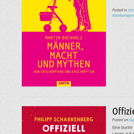
Posted in
Unc
Kleinkunstpre
Offizi
Posted on
Au
Eine bunte
Lesen auf 