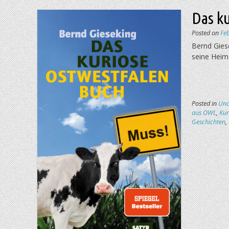
Das k
Posted on
Fe
Bernd Gies
seine Heim
Posted in
Unc
aus OWL
,
Kur
Geschichten
,