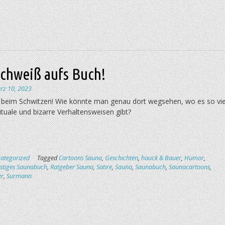
Schweiß aufs Buch!
rz 10, 2023
beim Schwitzen! Wie könnte man genau dort wegsehen, wo es so vie
tuale und bizarre Verhaltensweisen gibt?
ategorized
Tagged
Cartoons Sauna
,
Geschichten
,
hauck & Bauer
,
Humor
,
ustiges Saunabuch
,
Ratgeber Sauna
,
Satire
,
Sauna
,
Saunabuch
,
Saunacartoons
,
er
,
Surmann