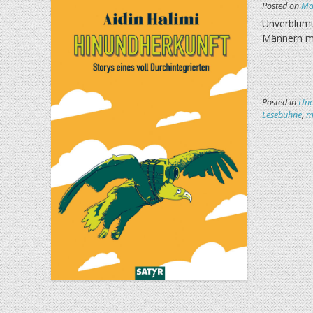
Posted on
Mä
Unverblümt
Männern mi
Posted in
Unc
Lesebühne
,
m