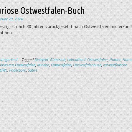
uriose Ostwestfalen-Buch
bruar 20, 2024
eking ist nach 30 Jahren zurückgekehrt nach Ostwestfalen und erkund
at neu.
ategorized
Tagged
Bielefeld
,
Gütersloh
,
heimatbuch Ostwestfalen
,
Humor
,
Humo
ioses aus Ostwestfalen
,
Minden
,
Ostwestfalen
,
Ostwestfalenbuch
,
ostwestfälische
OWL
,
Paderborn
,
Satire